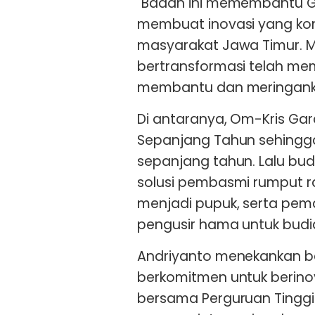
"Badan ini memembantu G
membuat inovasi yang kon
masyarakat Jawa Timur. M
bertransformasi telah me
membantu dan meringanka
Di antaranya, Om-Kris Ga
Sepanjang Tahun sehing
sepanjang tahun. Lalu bud
solusi pembasmi rumput 
menjadi pupuk, serta pe
pengusir hama untuk bud
Andriyanto menekankan b
berkomitmen untuk berinov
bersama Perguruan Tinggi 