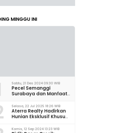
ING MINGGU INI
1
Sabtu, 21 Des 2024 09:30 WIB
Pecel Semanggi
Surabaya dan Manfaat
untuk Kesehatan Sel
2
Saraf
Selasa, 22 Jul 2025 18:26 WIB
Aterra Realty Hadirkan
Hunian Eksklusif Khusus
Perempuan Pertama di
Malang
Kamis, 12 Sep 2024 13:23 WIB