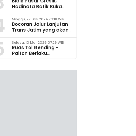
3
Bidik Pasar Gresik,
Hadinata Batik Buka
Gerai di Icon Mall
4
Minggu, 22 Des 2024 20:18 WIB
Bocoran Jalur Lanjutan
Trans Jatim yang akan
Dikembangkan pada
5
2025
Selasa, 10 Mar 2026 07:29 WIB
Ruas Tol Gending -
Paiton Berlaku
Fungsional 14 - 28 Maret
2026