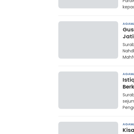
Para
kepad
AGAM
Gus
Jat
Surab
Nahd
Mahf
AGAM
Ist
Ber
Surab
sejum
Penga
AGAM
Kis