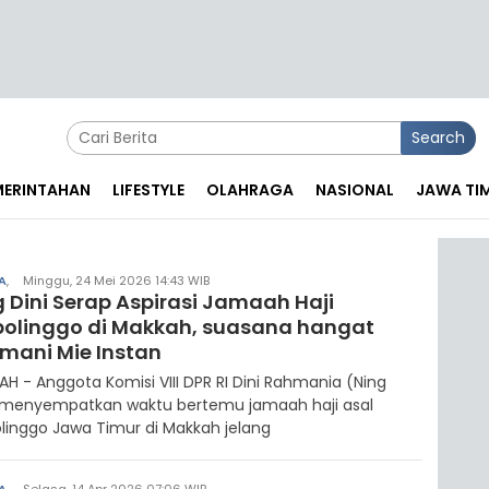
Search
EMERINTAHAN
LIFESTYLE
OLAHRAGA
NASIONAL
JAWA TI
A
,
Minggu, 24 Mei 2026 14:43 WIB
g Dini Serap Aspirasi Jamaah Haji
bolinggo di Makkah, suasana hangat
emani Mie Instan
H - Anggota Komisi VIII DPR RI Dini Rahmania (Ning
) menyempatkan waktu bertemu jamaah haji asal
linggo Jawa Timur di Makkah jelang