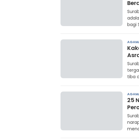
Ber
Surab
adala
bagi 
AGAM
Kaka
Asr
Surab
terga
tiba 
AGAM
25 
Per
Surab
nara
mend