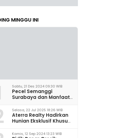
ING MINGGU INI
1
Sabtu, 21 Des 2024 09:30 WIB
Pecel Semanggi
Surabaya dan Manfaat
untuk Kesehatan Sel
2
Saraf
Selasa, 22 Jul 2025 18:26 WIB
Aterra Realty Hadirkan
Hunian Eksklusif Khusus
Perempuan Pertama di
Malang
Kamis, 12 Sep 2024 13:23 WIB