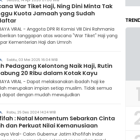
A
,
Selasa, 14 Apr 2026 07:06 WIB
na War Tiket Haji, Ning Dini Minta Tak
ggu Kuota Jamaah yang Sudah
daftar
TREND
AYA VIRAL - Anggota DPR RI Komisi VIII Dini Rahmania
erikan tanggapan atas wacana "War Tiket" Haji yang
mpar Kementerian Haji dan Umroh
A
,
Sabtu, 03 Mei 2025 16:04 WIB
ah Pedagang Kelontong Naik Haji, Rutin
abung 20 Ribu dalam Kotak Kayu
AYA VIRAL - Dapat melaksanakan ibadah haji ke
llah merupakan impian setiap muslim. Tidak semua
g dapat dengan mudah mewujudkan
A
,
Rabu, 25 Des 2024 14:24 WIB
fifah : Natal Momentum Sebarkan Cinta
ih dan Perkuat Nilai Kemanusiaan
aya Viral- Calon Gubernur Jatim Khofifah Indar