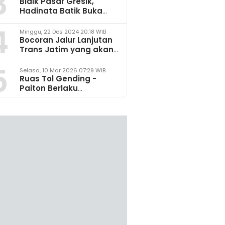
3
Bidik Pasar Gresik,
Hadinata Batik Buka
Gerai di Icon Mall
4
Minggu, 22 Des 2024 20:18 WIB
Bocoran Jalur Lanjutan
Trans Jatim yang akan
Dikembangkan pada
5
2025
Selasa, 10 Mar 2026 07:29 WIB
Ruas Tol Gending -
Paiton Berlaku
Fungsional 14 - 28 Maret
2026