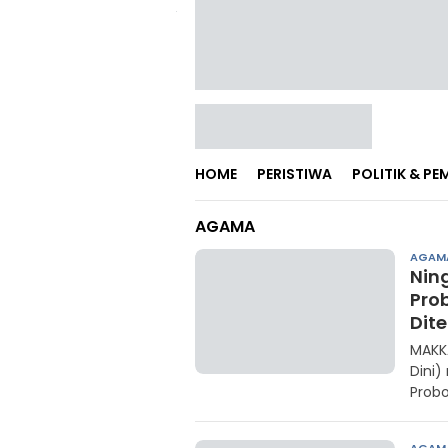
HOME
PERISTIWA
POLITIK & P
AGAMA
AGAM
Nin
Pro
Dit
MAKKA
Dini
Probo