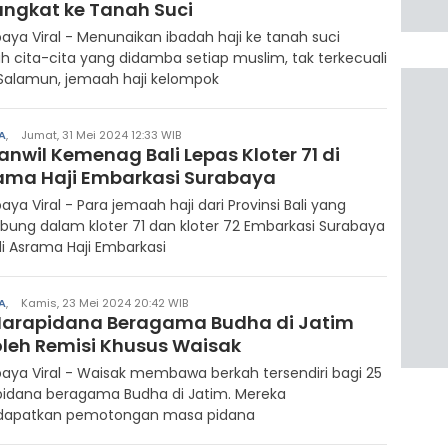
angkat ke Tanah Suci
aya Viral - Menunaikan ibadah haji ke tanah suci
h cita-cita yang didamba setiap muslim, tak terkecuali
Salamun, jemaah haji kelompok
A
,
Jumat, 31 Mei 2024 12:33 WIB
nwil Kemenag Bali Lepas Kloter 71 di
ama Haji Embarkasi Surabaya
aya Viral - Para jemaah haji dari Provinsi Bali yang
bung dalam kloter 71 dan kloter 72 Embarkasi Surabaya
di Asrama Haji Embarkasi
A
,
Kamis, 23 Mei 2024 20:42 WIB
Narapidana Beragama Budha di Jatim
oleh Remisi Khusus Waisak
aya Viral - Waisak membawa berkah tersendiri bagi 25
pidana beragama Budha di Jatim. Mereka
apatkan pemotongan masa pidana