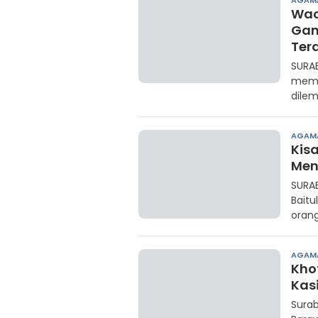
AGAM
Waca
Gan
Ter
SURAB
memb
dile
AGAM
Kis
Men
SURAB
Baitu
oran
AGAM
Kho
Kas
Surab