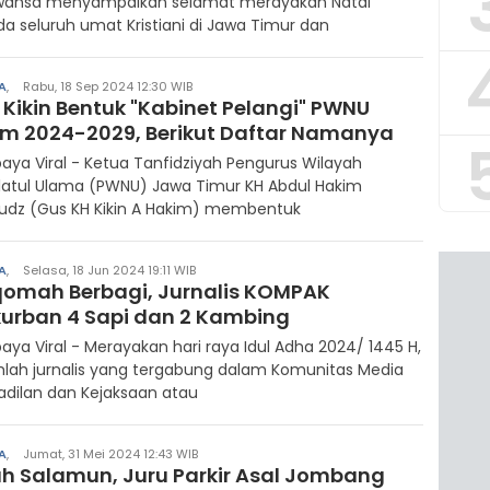
wansa menyampaikan selamat merayakan Natal
a seluruh umat Kristiani di Jawa Timur dan
A
,
Rabu, 18 Sep 2024 12:30 WIB
 Kikin Bentuk "Kabinet Pelangi" PWNU
im 2024-2029, Berikut Daftar Namanya
aya Viral - Ketua Tanfidziyah Pengurus Wilayah
latul Ulama (PWNU) Jawa Timur KH Abdul Hakim
udz (Gus KH Kikin A Hakim) membentuk
A
,
Selasa, 18 Jun 2024 19:11 WIB
iqomah Berbagi, Jurnalis KOMPAK
kurban 4 Sapi dan 2 Kambing
aya Viral - Merayakan hari raya Idul Adha 2024/ 1445 H,
lah jurnalis yang tergabung dalam Komunitas Media
dilan dan Kejaksaan atau
A
,
Jumat, 31 Mei 2024 12:43 WIB
ah Salamun, Juru Parkir Asal Jombang