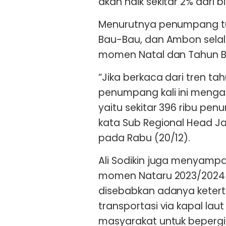
akan naik sekitar 2% dari b
Menurutnya penumpang tuj
Bau-Bau, dan Ambon selal
momen Natal dan Tahun Bar
“Jika berkaca dari tren ta
penumpang kali ini mengal
yaitu sekitar 396 ribu pen
kata Sub Regional Head Jaw
pada Rabu (20/12).
Ali Sodikin juga menyam
momen Nataru 2023/2024 d
disebabkan adanya keter
transportasi via kapal lau
masyarakat untuk bepergia