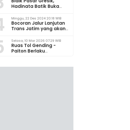
3
Bidik Pasar Gresik,
Hadinata Batik Buka
Gerai di Icon Mall
4
Minggu, 22 Des 2024 20:18 WIB
Bocoran Jalur Lanjutan
Trans Jatim yang akan
Dikembangkan pada
5
2025
Selasa, 10 Mar 2026 07:29 WIB
Ruas Tol Gending -
Paiton Berlaku
Fungsional 14 - 28 Maret
2026