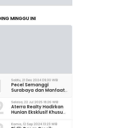
ING MINGGU INI
1
Sabtu, 21 Des 2024 09:30 WIB
Pecel Semanggi
Surabaya dan Manfaat
untuk Kesehatan Sel
2
Saraf
Selasa, 22 Jul 2025 18:26 WIB
Aterra Realty Hadirkan
Hunian Eksklusif Khusus
Perempuan Pertama di
Malang
Kamis, 12 Sep 2024 13:23 WIB