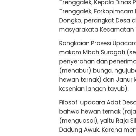
Trenggalek, Kepala Dinas 
Trenggalek, Forkopimcam
Dongko, perangkat Desa d
masyarakata Kecamatan
Rangkaian Prosesi Upacara
makam Mbah Surogati (ses
penyerahan dan penerima
(menabur) bunga, ngujub
hewan ternak) dan Janur 
kesenian langen tayub).
Filosofi upacara Adat Desa
bahwa hewan ternak (raja
(menguasai), yaitu Raja S
Dadung Awuk. Karena meng