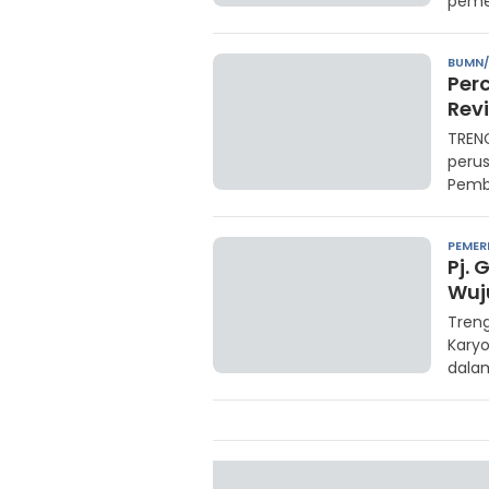
pemer
BUMN
Per
Rev
TRENG
perus
Pemb
PEMER
Pj.
Wuj
Treng
Kary
dala