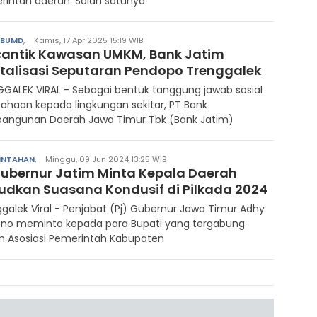
intah daerah. Salah satunya
/BUMD
,
Kamis, 17 Apr 2025 15:19 WIB
cantik Kawasan UMKM, Bank Jatim
italisasi Seputaran Pendopo Trenggalek
GALEK VIRAL - Sebagai bentuk tanggung jawab sosial
ahaan kepada lingkungan sekitar, PT Bank
angunan Daerah Jawa Timur Tbk (Bank Jatim)
INTAHAN
,
Minggu, 09 Jun 2024 13:25 WIB
 Gubernur Jatim Minta Kepala Daerah
udkan Suasana Kondusif di Pilkada 2024
galek Viral - Penjabat (Pj) Gubernur Jawa Timur Adhy
ono meminta kepada para Bupati yang tergabung
m Asosiasi Pemerintah Kabupaten