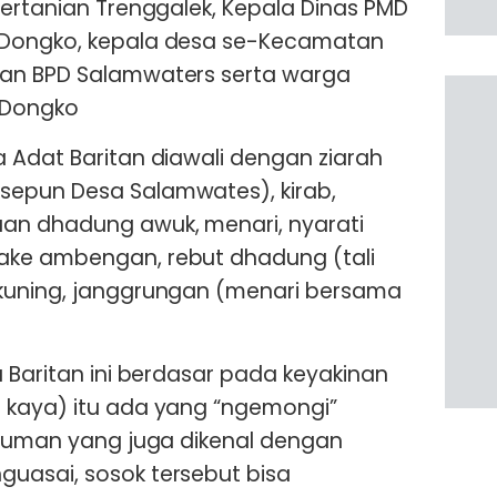
Pertanian Trenggalek, Kepala Dinas PMD
 Dongko, kepala desa se-Kecamatan
an BPD Salamwaters serta warga
 Dongko
 Adat Baritan diawali dengan ziarah
epun Desa Salamwates), kirab,
an dhadung awuk, menari, nyarati
ake ambengan, rebut dhadung (tali
kuning, janggrungan (menari bersama
 Baritan ini berdasar pada keyakinan
 kaya) itu ada yang “ngemongi”
iluman yang juga dikenal dengan
uasai, sosok tersebut bisa