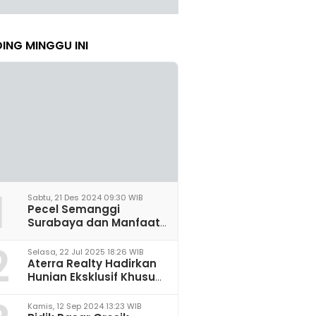
ING MINGGU INI
1
Sabtu, 21 Des 2024 09:30 WIB
Pecel Semanggi
Surabaya dan Manfaat
untuk Kesehatan Sel
2
Saraf
Selasa, 22 Jul 2025 18:26 WIB
Aterra Realty Hadirkan
Hunian Eksklusif Khusus
Perempuan Pertama di
Malang
Kamis, 12 Sep 2024 13:23 WIB