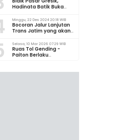
3
Bidik Pasar Gresik,
Hadinata Batik Buka
Gerai di Icon Mall
4
Minggu, 22 Des 2024 20:18 WIB
Bocoran Jalur Lanjutan
Trans Jatim yang akan
Dikembangkan pada
5
2025
Selasa, 10 Mar 2026 07:29 WIB
Ruas Tol Gending -
Paiton Berlaku
Fungsional 14 - 28 Maret
2026