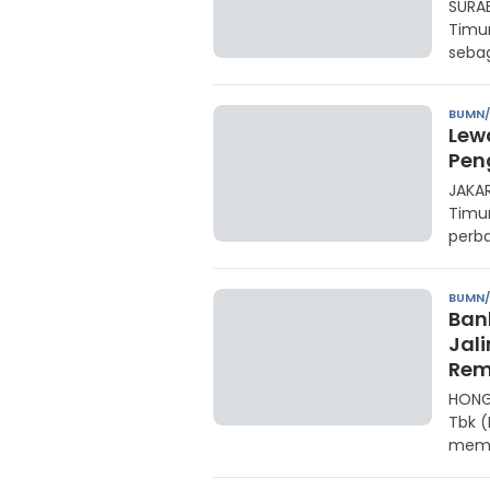
SURA
Timu
seba
BUMN
Lew
Pen
JAKA
Timu
perba
BUMN
Ban
Jal
Rem
HONG
Tbk 
memb