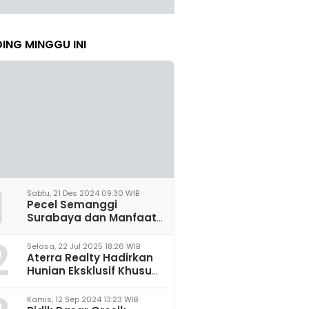
ING MINGGU INI
1
Sabtu, 21 Des 2024 09:30 WIB
Pecel Semanggi
Surabaya dan Manfaat
untuk Kesehatan Sel
2
Saraf
Selasa, 22 Jul 2025 18:26 WIB
Aterra Realty Hadirkan
Hunian Eksklusif Khusus
Perempuan Pertama di
Malang
Kamis, 12 Sep 2024 13:23 WIB