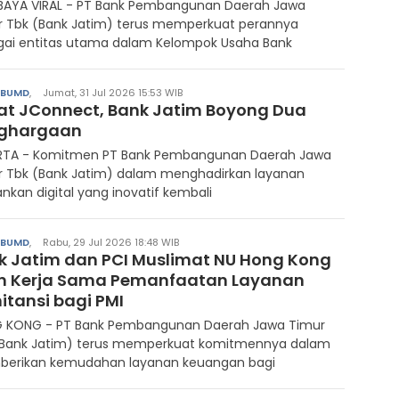
BAYA VIRAL - PT Bank Pembangunan Daerah Jawa
r Tbk (Bank Jatim) terus memperkuat perannya
gai entitas utama dalam Kelompok Usaha Bank
/BUMD
,
Jumat, 31 Jul 2026 15:53 WIB
at JConnect, Bank Jatim Boyong Dua
ghargaan
RTA - Komitmen PT Bank Pembangunan Daerah Jawa
r Tbk (Bank Jatim) dalam menghadirkan layanan
nkan digital yang inovatif kembali
/BUMD
,
Rabu, 29 Jul 2026 18:48 WIB
k Jatim dan PCI Muslimat NU Hong Kong
in Kerja Sama Pemanfaatan Layanan
itansi bagi PMI
 KONG - PT Bank Pembangunan Daerah Jawa Timur
(Bank Jatim) terus memperkuat komitmennya dalam
erikan kemudahan layanan keuangan bagi