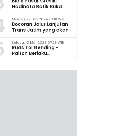
3
Bidik Pasar Gresik,
Hadinata Batik Buka
Gerai di Icon Mall
4
Minggu, 22 Des 2024 20:18 WIB
Bocoran Jalur Lanjutan
Trans Jatim yang akan
Dikembangkan pada
5
2025
Selasa, 10 Mar 2026 07:29 WIB
Ruas Tol Gending -
Paiton Berlaku
Fungsional 14 - 28 Maret
2026