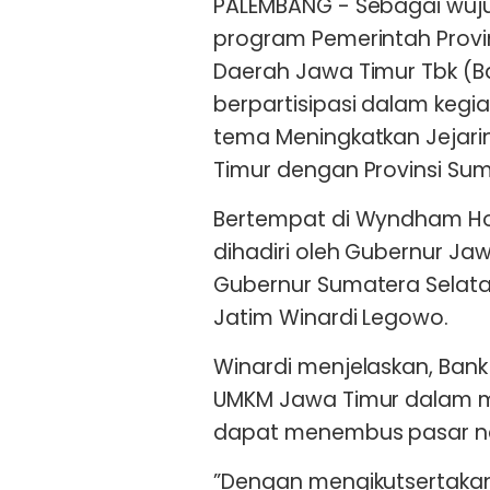
PALEMBANG - Sebagai wuj
program Pemerintah Provi
Daerah Jawa Timur Tbk (Ba
berpartisipasi dalam kegi
tema Meningkatkan Jejarin
Timur dengan Provinsi Sum
Bertempat di Wyndham Hot
dihadiri oleh Gubernur Ja
Gubernur Sumatera Selata
Jatim Winardi Legowo.
Winardi menjelaskan, Ban
UMKM Jawa Timur dalam m
dapat menembus pasar na
”Dengan mengikutsertakan