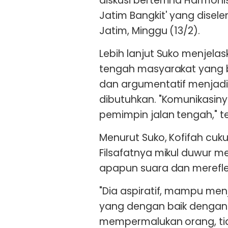
diskusi bertemna Harmoni
Jatim Bangkit' yang dise
Jatim, Minggu (13/2).
Lebih lanjut Suko menjela
tengah masyarakat yang 
dan argumentatif menjadi
dibutuhkan. "Komunikasiny
pemimpin jalan tengah," teg
Menurut Suko, Kofifah cuk
Filsafatnya mikul duwur m
apapun suara dan merefle
"Dia aspiratif, mampu m
yang dengan baik dengan ca
mempermalukan orang, tid