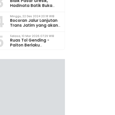
3
Bidik Pasar Gresik,
Hadinata Batik Buka
Gerai di Icon Mall
4
Minggu, 22 Des 2024 20:18 WIB
Bocoran Jalur Lanjutan
Trans Jatim yang akan
Dikembangkan pada
5
2025
Selasa, 10 Mar 2026 07:29 WIB
Ruas Tol Gending -
Paiton Berlaku
Fungsional 14 - 28 Maret
2026