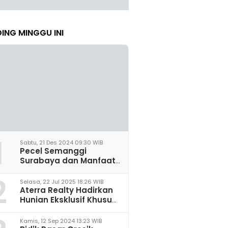
ING MINGGU INI
1
Sabtu, 21 Des 2024 09:30 WIB
Pecel Semanggi
Surabaya dan Manfaat
untuk Kesehatan Sel
2
Saraf
Selasa, 22 Jul 2025 18:26 WIB
Aterra Realty Hadirkan
Hunian Eksklusif Khusus
Perempuan Pertama di
Malang
Kamis, 12 Sep 2024 13:23 WIB