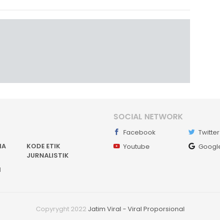
SOCIAL NETWORK
Facebook
Twitter
IA
KODE ETIK
Youtube
Googl
JURNALISTIK
I
Copyryght 2022
Jatim Viral - Viral Proporsional