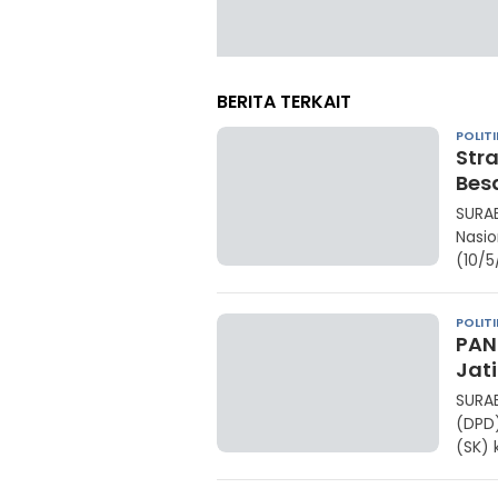
BERITA TERKAIT
POLITI
Stra
Bes
SURAB
Nasio
(10/5
POLITI
PAN
Jat
SURA
(DPD
(SK)