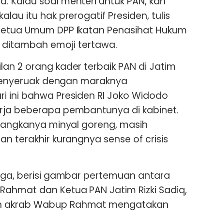
 Kalau soal menteri untuk PAN, kan
lau itu hak prerogatif Presiden, tulis
Ketua Umum DPP Ikatan Penasihat Hukum
n ditambah emoji tertawa.
an 2 orang kader terbaik PAN di Jatim
i menyeruak dengan maraknya
i ini bahwa Presiden RI Joko Widodo
rja beberapa pembantunya di kabinet.
 langkanya minyal goreng, masih
n terakhir kurangnya sense of crisis
iga, berisi gambar pertemuan antara
Rahmat dan Ketua PAN Jatim Rizki Sadiq,
n akrab Wabup Rahmat mengatakan