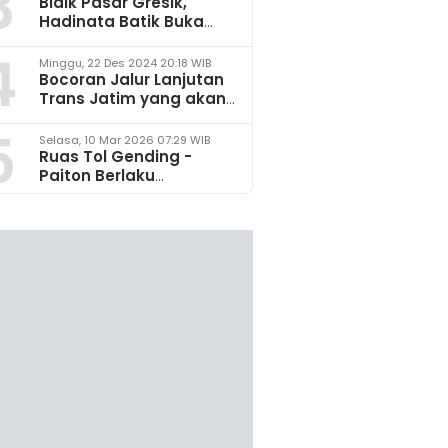
3
Bidik Pasar Gresik,
Hadinata Batik Buka
Gerai di Icon Mall
4
Minggu, 22 Des 2024 20:18 WIB
Bocoran Jalur Lanjutan
Trans Jatim yang akan
Dikembangkan pada
5
2025
Selasa, 10 Mar 2026 07:29 WIB
Ruas Tol Gending -
Paiton Berlaku
Fungsional 14 - 28 Maret
2026