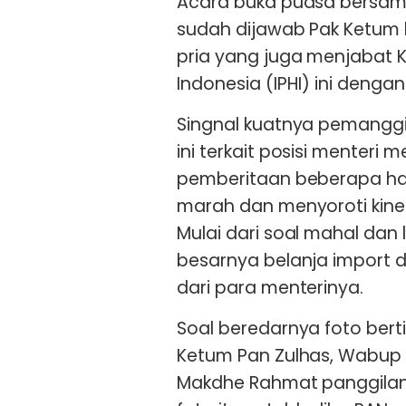
Acara buka puasa bersama.
sudah dijawab Pak Ketum ka
pria yang juga menjabat 
Indonesia (IPHI) ini denga
Singnal kuatnya pemanggil
ini terkait posisi menter
pemberitaan beberapa har
marah dan menyoroti kine
Mulai dari soal mahal dan
besarnya belanja import da
dari para menterinya.
Soal beredarnya foto bert
Ketum Pan Zulhas, Wabup 
Makdhe Rahmat panggila