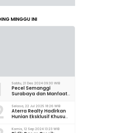
ING MINGGU INI
1
Sabtu, 21 Des 2024 09:30 WIB
Pecel Semanggi
Surabaya dan Manfaat
untuk Kesehatan Sel
2
Saraf
Selasa, 22 Jul 2025 18:26 WIB
Aterra Realty Hadirkan
Hunian Eksklusif Khusus
Perempuan Pertama di
Malang
Kamis, 12 Sep 2024 13:23 WIB