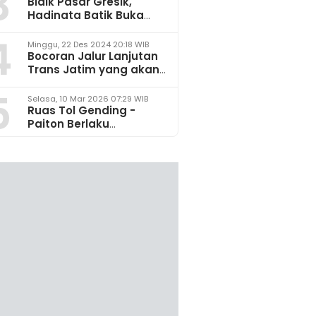
3
Bidik Pasar Gresik,
Hadinata Batik Buka
Gerai di Icon Mall
4
Minggu, 22 Des 2024 20:18 WIB
Bocoran Jalur Lanjutan
Trans Jatim yang akan
Dikembangkan pada
5
2025
Selasa, 10 Mar 2026 07:29 WIB
Ruas Tol Gending -
Paiton Berlaku
Fungsional 14 - 28 Maret
2026