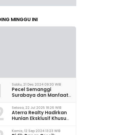
ING MINGGU INI
1
Sabtu, 21 Des 2024 09:30 WIB
Pecel Semanggi
Surabaya dan Manfaat
untuk Kesehatan Sel
2
Saraf
Selasa, 22 Jul 2025 18:26 WIB
Aterra Realty Hadirkan
Hunian Eksklusif Khusus
Perempuan Pertama di
Malang
Kamis, 12 Sep 2024 13:23 WIB