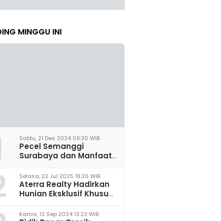
ING MINGGU INI
1
Sabtu, 21 Des 2024 09:30 WIB
Pecel Semanggi
Surabaya dan Manfaat
untuk Kesehatan Sel
2
Saraf
Selasa, 22 Jul 2025 18:26 WIB
Aterra Realty Hadirkan
Hunian Eksklusif Khusus
Perempuan Pertama di
Malang
Kamis, 12 Sep 2024 13:23 WIB