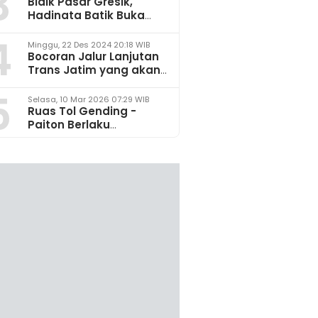
3
Bidik Pasar Gresik,
Hadinata Batik Buka
Gerai di Icon Mall
4
Minggu, 22 Des 2024 20:18 WIB
Bocoran Jalur Lanjutan
Trans Jatim yang akan
Dikembangkan pada
5
2025
Selasa, 10 Mar 2026 07:29 WIB
Ruas Tol Gending -
Paiton Berlaku
Fungsional 14 - 28 Maret
2026