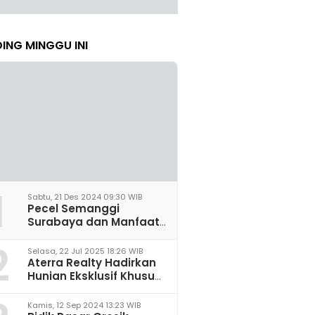
ING MINGGU INI
1
Sabtu, 21 Des 2024 09:30 WIB
Pecel Semanggi
Surabaya dan Manfaat
untuk Kesehatan Sel
2
Saraf
Selasa, 22 Jul 2025 18:26 WIB
Aterra Realty Hadirkan
Hunian Eksklusif Khusus
Perempuan Pertama di
Malang
Kamis, 12 Sep 2024 13:23 WIB