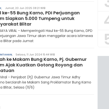
K
,
Jumat, 20 Jun 2025 08:21 WIB
l ke-55 Bung Karno, PDI Perjuangan
im Siapkan 5.000 Tumpeng untuk
yarakat Blitar
AYA VIRAL - Memperingati Haul ke-55 Bung Karno, DPD
Perjuangan Jawa Timur akan menggelar acara istimewa
ta Blitar pada Jumat
INTAHAN
,
Selasa, 11 Jun 2024 15:44 WIB
rah ke Makam Bung Karno, Pj. Gubernur
im Ajak Kuatkan Gotong Royong dan
satuan
r Viral - Penjabat (Pj) Gubernur Jawa Timur Adhy
ono berziarah ke Makam Sang Proklamator Bung Karno
a Blitar, Selasa (11/6)