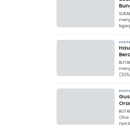
Bun
SURAB
mengg
Nganj
POLITI
Hau
Ber
BLITA
meng
(21/6
POLITI
Gus
Ora
BLIT
(Gus
nya b