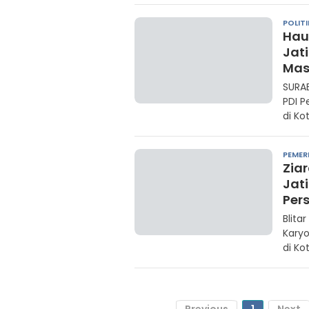
POLITI
Hau
Jat
Mas
SURAB
PDI 
di Ko
PEMER
Zia
Jat
Per
Blita
Kary
di Kot