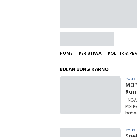
HOME
PERISTIWA
POLITIK & P
BULAN BUNG KARNO
POLITI
Man
Ram
NGANJ
PDI 
baha
POLITI
Soe