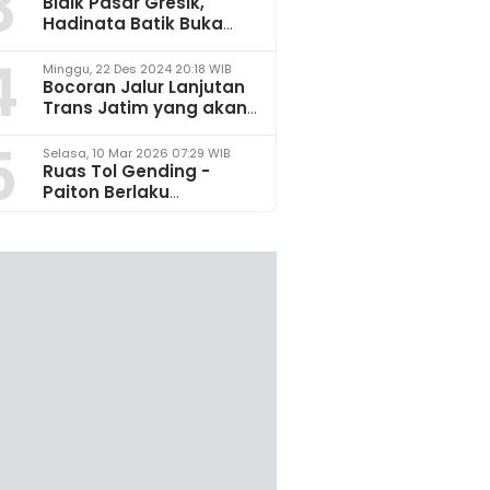
3
Bidik Pasar Gresik,
Hadinata Batik Buka
Gerai di Icon Mall
4
Minggu, 22 Des 2024 20:18 WIB
Bocoran Jalur Lanjutan
Trans Jatim yang akan
Dikembangkan pada
5
2025
Selasa, 10 Mar 2026 07:29 WIB
Ruas Tol Gending -
Paiton Berlaku
Fungsional 14 - 28 Maret
2026