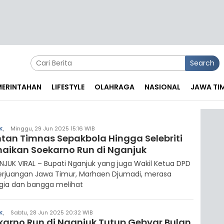
Search
EMERINTAHAN
LIFESTYLE
OLAHRAGA
NASIONAL
JAWA TI
K
,
Minggu, 29 Jun 2025 15:16 WIB
tan Timnas Sepakbola Hingga Selebriti
aikan Soekarno Run di Nganjuk
UK VIRAL – Bupati Nganjuk yang juga Wakil Ketua DPD
Perjuangan Jawa Timur, Marhaen Djumadi, merasa
gia dan bangga melihat
K
,
Sabtu, 28 Jun 2025 20:32 WIB
karno Run di Nganjuk Tutup Gebyar Bulan