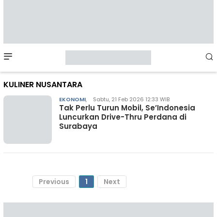
Mobile
Menu
KULINER NUSANTARA
EKONOMI
,
Sabtu, 21 Feb 2026 12:33 WIB
Tak Perlu Turun Mobil, Se’Indonesia
Luncurkan Drive-Thru Perdana di
Surabaya
Previous
1
Next