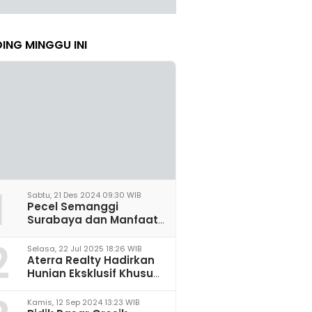
ING MINGGU INI
1
Sabtu, 21 Des 2024 09:30 WIB
Pecel Semanggi
Surabaya dan Manfaat
untuk Kesehatan Sel
2
Saraf
Selasa, 22 Jul 2025 18:26 WIB
Aterra Realty Hadirkan
Hunian Eksklusif Khusus
Perempuan Pertama di
Malang
Kamis, 12 Sep 2024 13:23 WIB