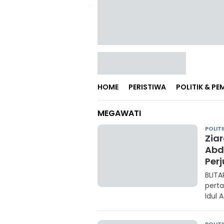
HOME
PERISTIWA
POLITIK & P
MEGAWATI
POLITI
Zia
Abd
Per
BLITA
perta
Idul 