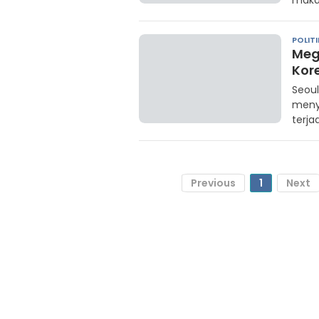
maka
POLITI
Meg
Kor
Seoul
meny
terja
Previous
1
Next