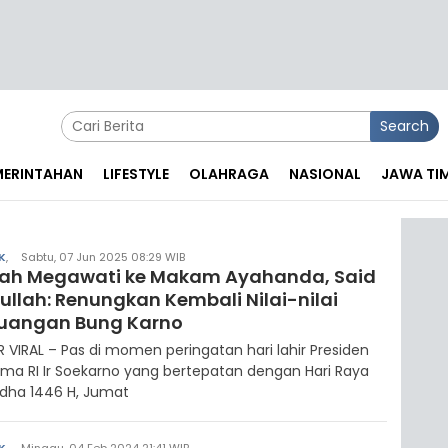
Search
EMERINTAHAN
LIFESTYLE
OLAHRAGA
NASIONAL
JAWA TI
K
,
Sabtu, 07 Jun 2025 08:29 WIB
rah Megawati ke Makam Ayahanda, Said
ullah: Renungkan Kembali Nilai-nilai
juangan Bung Karno
R VIRAL – Pas di momen peringatan hari lahir Presiden
ma RI Ir Soekarno yang bertepatan dengan Hari Raya
Adha 1446 H, Jumat