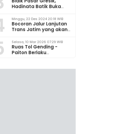
3
Bidik Pasar Gresik,
Hadinata Batik Buka
Gerai di Icon Mall
4
Minggu, 22 Des 2024 20:18 WIB
Bocoran Jalur Lanjutan
Trans Jatim yang akan
Dikembangkan pada
5
2025
Selasa, 10 Mar 2026 07:29 WIB
Ruas Tol Gending -
Paiton Berlaku
Fungsional 14 - 28 Maret
2026