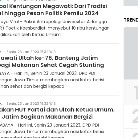
K
,
Minggu, 04 Feb 2024 21:41 WIB
bol Kentungan Megawati: Dari Tradisi
l hingga Pesan Politik Pemilu 2024
TREND
aya Viral - Pakar Antropologi Universitas Airlangga
R) Toetik Koesbardiati menyebut 10 ribu kentungan
 dilakukan oleh Ketua Umum
K
,
Senin, 23 Jan 2023 15:34 WIB
awati Ultah ke-76, Banteng Jatim
bagi Makanan Sehat Cegah Stunting
AYA - Hari ini, Senin 23 Januari 2023, DPD PDI
angan Jawa Timur membagikan nasi kotak berisi
nan sehat dan bergizi kepada
K
,
Senin, 23 Jan 2023 15:32 WIB
akan HUT Partai dan Ultah Ketua Umum,
P Jatim Bagikan Makanan Bergizi
BAYA - Hari ini, Senin 23 Januari 2023, DPD PDI
angan Jawa Timur membagikan nasi kotak berisi