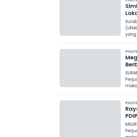
POLITI
Sim
Loka
Surab
(UNAI
yang
POLITI
Meg
Ber
SURAB
Perju
maka
POLITI
Ray
PDI
MSURA
Perju