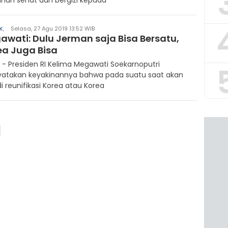
nan sehat dan bergizi kepada
K
,
Selasa, 27 Agu 2019 13:52 WIB
awati: Dulu Jerman saja Bisa Bersatu,
ea Juga Bisa
 - Presiden RI Kelima Megawati Soekarnoputri
atakan keyakinannya bahwa pada suatu saat akan
di reunifikasi Korea atau Korea