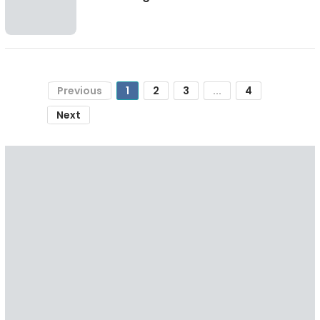
Previous
1
2
3
...
4
Next