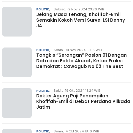
POLITIK
,
Selasa, 12 Nov 2024 23:26 WIB
Jelang Masa Tenang, Khofifah-Emil
Semakin Kokoh Versi Survei LSI Denny
JA
POLITIK
,
Senin, 04 Nov 2024 19:05 WIB
Tangkis “Serangan” Paslon 01 Dengan
Data dan Fakta Akurat, Ketua Fraksi
Demokrat : Cawagub No 02 The Best
POLITIK
,
Sabtu, 19 Okt 2024 13:24 WIB
Dokter Agung Puji Penampilan
Khofifah-Emil di Debat Perdana Pilkada
Jatim
POLITIK
,
Senin, 14 Okt 2024 18:16 WIB