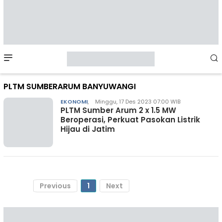
Mobile
Menu
PLTM SUMBERARUM BANYUWANGI
EKONOMI
,
Minggu, 17 Des 2023 07:00 WIB
PLTM Sumber Arum 2 x 1.5 MW
Beroperasi, Perkuat Pasokan Listrik
Hijau di Jatim
Previous
1
Next