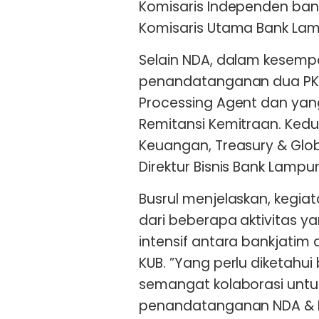
Komisaris Independen ba
Komisaris Utama Bank Lam
Selain NDA, dalam kesemp
penandatanganan dua PKS.
Processing Agent dan yang
Remitansi Kemitraan. Kedua
Keuangan, Treasury & Glob
Direktur Bisnis Bank Lamp
Busrul menjelaskan, kegia
dari beberapa aktivitas y
intensif antara bankjati
KUB. ”Yang perlu diketahu
semangat kolaborasi untuk
penandatanganan NDA & PKS