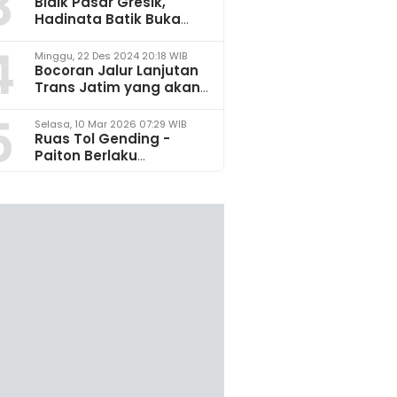
3
Bidik Pasar Gresik,
Hadinata Batik Buka
Gerai di Icon Mall
4
Minggu, 22 Des 2024 20:18 WIB
Bocoran Jalur Lanjutan
Trans Jatim yang akan
Dikembangkan pada
5
2025
Selasa, 10 Mar 2026 07:29 WIB
Ruas Tol Gending -
Paiton Berlaku
Fungsional 14 - 28 Maret
2026