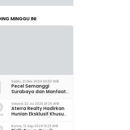
ING MINGGU INI
1
Sabtu, 21 Des 2024 09:30 WIB
Pecel Semanggi
Surabaya dan Manfaat
untuk Kesehatan Sel
2
Saraf
Selasa, 22 Jul 2025 18:26 WIB
Aterra Realty Hadirkan
Hunian Eksklusif Khusus
Perempuan Pertama di
Malang
Kamis, 12 Sep 2024 13:23 WIB