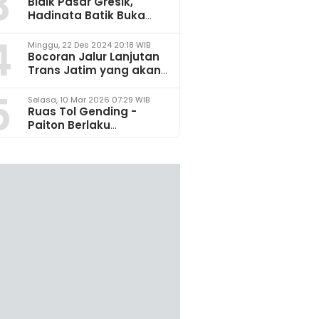
3
Bidik Pasar Gresik,
Hadinata Batik Buka
Gerai di Icon Mall
4
Minggu, 22 Des 2024 20:18 WIB
Bocoran Jalur Lanjutan
Trans Jatim yang akan
Dikembangkan pada
5
2025
Selasa, 10 Mar 2026 07:29 WIB
Ruas Tol Gending -
Paiton Berlaku
Fungsional 14 - 28 Maret
2026