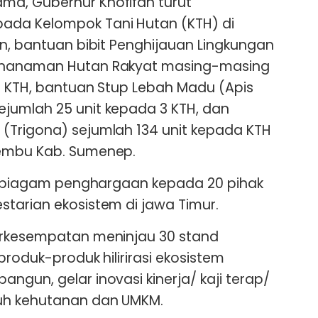
a, Gubernur Khofifah turut
ada Kelompok Tani Hutan (KTH) di
in, bantuan bibit Penghijauan Lingkungan
enanaman Hutan Rakyat masing-masing
4 KTH, bantuan Stup Lebah Madu (Apis
jumlah 25 unit kepada 3 KTH, dan
(Trigona) sejumlah 134 unit kepada KTH
lembu Kab. Sumenep.
la piagam penghargaan kepada 20 pihak
tarian ekosistem di jawa Timur.
erkesempatan meninjau 30 stand
produk-produk hilirirasi ekosistem
ngun, gelar inovasi kinerja/ kaji terap/
uh kehutanan dan UMKM.