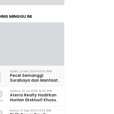
ING MINGGU INI
1
Sabtu, 21 Des 2024 09:30 WIB
Pecel Semanggi
Surabaya dan Manfaat
untuk Kesehatan Sel
2
Saraf
Selasa, 22 Jul 2025 18:26 WIB
Aterra Realty Hadirkan
Hunian Eksklusif Khusus
Perempuan Pertama di
Malang
Kamis, 12 Sep 2024 13:23 WIB