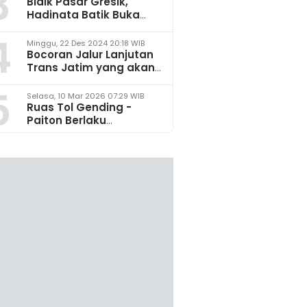
3
Bidik Pasar Gresik,
Hadinata Batik Buka
Gerai di Icon Mall
4
Minggu, 22 Des 2024 20:18 WIB
Bocoran Jalur Lanjutan
Trans Jatim yang akan
Dikembangkan pada
5
2025
Selasa, 10 Mar 2026 07:29 WIB
Ruas Tol Gending -
Paiton Berlaku
Fungsional 14 - 28 Maret
2026