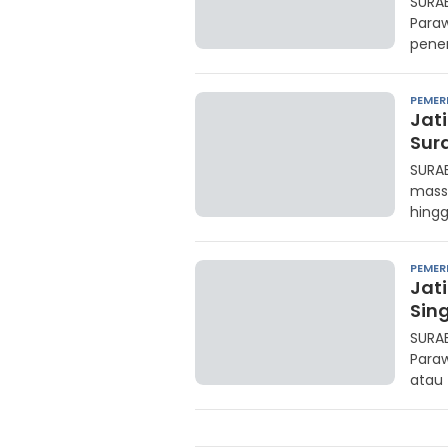
SURAB
Paraw
pene
PEMER
Jati
Sur
SURA
massa
hing
PEMER
Jat
Sing
SURAB
Para
atau 