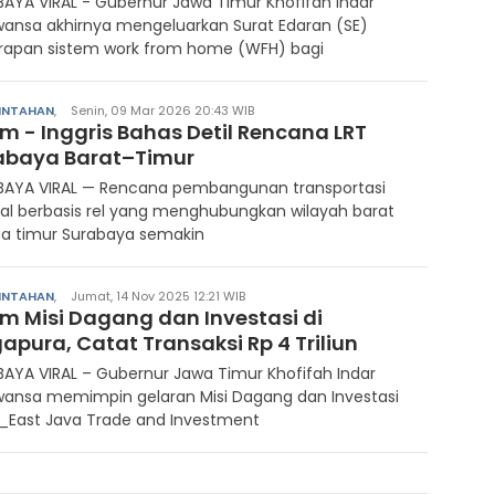
AYA VIRAL - Gubernur Jawa Timur Khofifah Indar
ansa akhirnya mengeluarkan Surat Edaran (SE)
rapan sistem work from home (WFH) bagi
INTAHAN
,
Senin, 09 Mar 2026 20:43 WIB
m - Inggris Bahas Detil Rencana LRT
abaya Barat–Timur
BAYA VIRAL — Rencana pembangunan transportasi
l berbasis rel yang menghubungkan wilayah barat
ga timur Surabaya semakin
INTAHAN
,
Jumat, 14 Nov 2025 12:21 WIB
im Misi Dagang dan Investasi di
apura, Catat Transaksi Rp 4 Triliun
AYA VIRAL – Gubernur Jawa Timur Khofifah Indar
wansa memimpin gelaran Misi Dagang dan Investasi
_East Java Trade and Investment