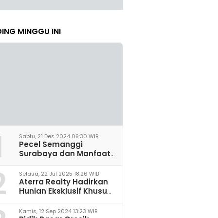
ING MINGGU INI
1
Sabtu, 21 Des 2024 09:30 WIB
Pecel Semanggi
Surabaya dan Manfaat
untuk Kesehatan Sel
2
Saraf
Selasa, 22 Jul 2025 18:26 WIB
Aterra Realty Hadirkan
Hunian Eksklusif Khusus
Perempuan Pertama di
Malang
Kamis, 12 Sep 2024 13:23 WIB