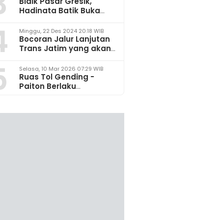
3
Bidik Pasar Gresik,
Hadinata Batik Buka
Gerai di Icon Mall
4
Minggu, 22 Des 2024 20:18 WIB
Bocoran Jalur Lanjutan
Trans Jatim yang akan
Dikembangkan pada
5
2025
Selasa, 10 Mar 2026 07:29 WIB
Ruas Tol Gending -
Paiton Berlaku
Fungsional 14 - 28 Maret
2026