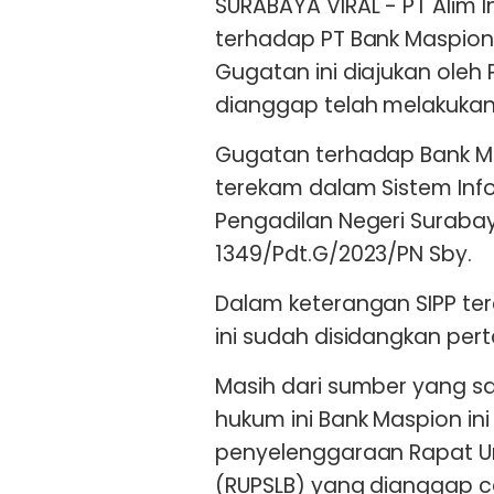
SURABAYA VIRAL - PT Alim
terhadap PT Bank Maspion I
Gugatan ini diajukan oleh
dianggap telah melakuka
Gugatan terhadap Bank Mas
terekam dalam Sistem Info
Pengadilan Negeri Suraba
1349/Pdt.G/2023/PN Sby.
Dalam keterangan SIPP te
ini sudah disidangkan perta
Masih dari sumber yang 
hukum ini Bank Maspion in
penyelenggaraan Rapat 
(RUPSLB) yang dianggap 