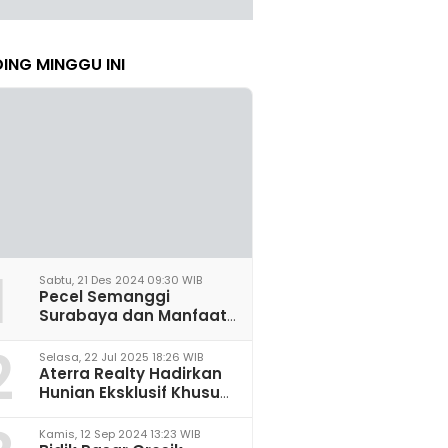
ING MINGGU INI
1
Sabtu, 21 Des 2024 09:30 WIB
Pecel Semanggi
Surabaya dan Manfaat
untuk Kesehatan Sel
2
Saraf
Selasa, 22 Jul 2025 18:26 WIB
Aterra Realty Hadirkan
Hunian Eksklusif Khusus
Perempuan Pertama di
Malang
Kamis, 12 Sep 2024 13:23 WIB