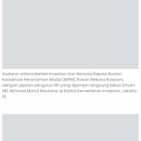
Audiensi antara Menteri Investasi dan Hilirisasi/Kepala Badan
Koordinasi Penanaman Modal (BKPM), Rosan Perkasa Roeslani,
dengan jajaran pengurus HKI yang dipimpin langsung Ketua Umum
HKI, Akhmad Ma’ruf Maulana, di Kantor Kementerian Investasi, Jakarta.
(R