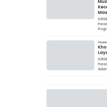
Mudi
Kec
Mas
SURAB
Para
Progr
PEMER
Khof
Lay
SURAB
Para
dalam