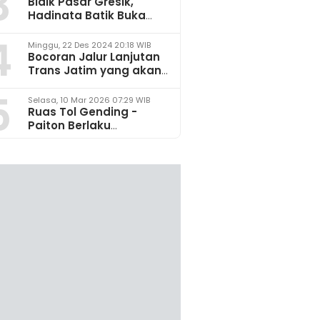
3
Bidik Pasar Gresik,
Hadinata Batik Buka
Gerai di Icon Mall
4
Minggu, 22 Des 2024 20:18 WIB
Bocoran Jalur Lanjutan
Trans Jatim yang akan
Dikembangkan pada
5
2025
Selasa, 10 Mar 2026 07:29 WIB
Ruas Tol Gending -
Paiton Berlaku
Fungsional 14 - 28 Maret
2026