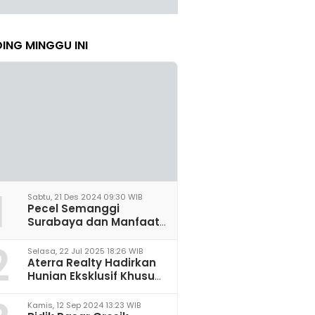
ING MINGGU INI
1
Sabtu, 21 Des 2024 09:30 WIB
Pecel Semanggi
Surabaya dan Manfaat
untuk Kesehatan Sel
2
Saraf
Selasa, 22 Jul 2025 18:26 WIB
Aterra Realty Hadirkan
Hunian Eksklusif Khusus
Perempuan Pertama di
Malang
Kamis, 12 Sep 2024 13:23 WIB