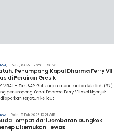
TIWA
,
Rabu, 04 Mar 2026 19:36 WIB
jatuh, Penumpang Kapal Dharma Ferry VII
s di Perairan Gresik
IK VIRAL – Tim SAR Gabungan menemukan Muslich (37),
ng penumpang Kapal Dharma Ferry VII asal Nganjuk
dilaporkan terjatuh ke laut
TIWA
,
Rabu, 11 Feb 2026 10:21 WIB
uda Lompat dari Jembatan Dungkek
enep Ditemukan Tewas