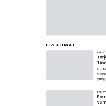
BERITA TERKAIT
PERIS
Ter
Tewa
GRES
seora
yang 
PERIS
Pem
Sum