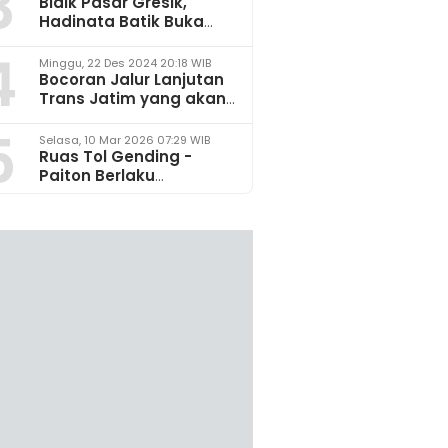
3
Bidik Pasar Gresik,
Hadinata Batik Buka
Gerai di Icon Mall
4
Minggu, 22 Des 2024 20:18 WIB
Bocoran Jalur Lanjutan
Trans Jatim yang akan
Dikembangkan pada
5
2025
Selasa, 10 Mar 2026 07:29 WIB
Ruas Tol Gending -
Paiton Berlaku
Fungsional 14 - 28 Maret
2026