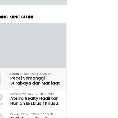
ING MINGGU INI
1
Sabtu, 21 Des 2024 09:30 WIB
Pecel Semanggi
Surabaya dan Manfaat
untuk Kesehatan Sel
2
Saraf
Selasa, 22 Jul 2025 18:26 WIB
Aterra Realty Hadirkan
Hunian Eksklusif Khusus
Perempuan Pertama di
Malang
Kamis, 12 Sep 2024 13:23 WIB