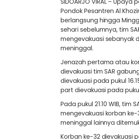
SIDOARJO VIRAL – Upaya p
Pondok Pesantren Al Khozi
berlangsung hingga Minggu
sehari sebelumnya, tim 
mengevakuasi sebanyak du
meninggal.
Jenazah pertama atau kor
dievakuasi tim SAR gabung
dievakuasi pada pukul 16.1
part dievakuasi pada pukul
Pada pukul 21.10 WIB, ti
mengevakuasi korban ke-31
meninggal lainnya ditemuk
Korban ke-32 dievakuasi p