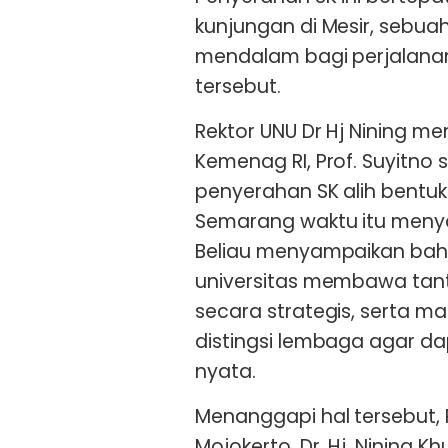
kunjungan di Mesir, seb
mendalam bagi perjalana
tersebut.
Rektor UNU Dr Hj Nining me
Kemenag RI, Prof. Suyitn
penyerahan SK alih bentuk 
Semarang waktu itu menya
Beliau menyampaikan ba
universitas membawa tan
secara strategis, serta
distingsi lembaga agar d
nyata.
Menanggapi hal tersebut, 
Mojokerto, Dr. Hj. Nining 