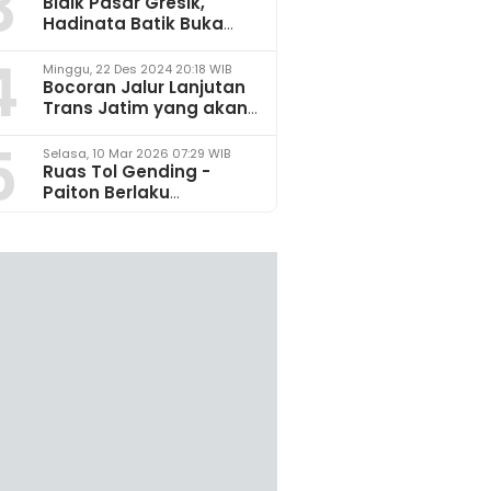
3
Bidik Pasar Gresik,
Hadinata Batik Buka
Gerai di Icon Mall
4
Minggu, 22 Des 2024 20:18 WIB
Bocoran Jalur Lanjutan
Trans Jatim yang akan
Dikembangkan pada
5
2025
Selasa, 10 Mar 2026 07:29 WIB
Ruas Tol Gending -
Paiton Berlaku
Fungsional 14 - 28 Maret
2026