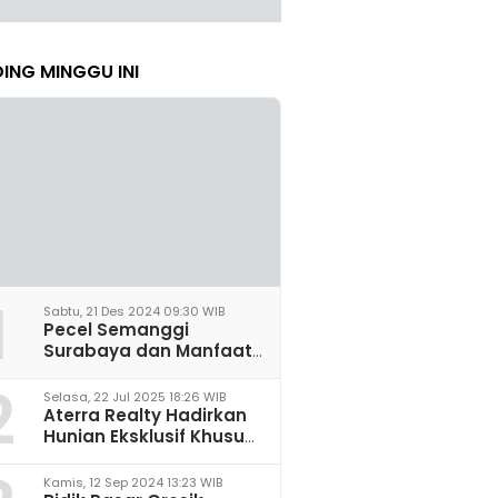
ING MINGGU INI
1
Sabtu, 21 Des 2024 09:30 WIB
Pecel Semanggi
Surabaya dan Manfaat
untuk Kesehatan Sel
2
Saraf
Selasa, 22 Jul 2025 18:26 WIB
Aterra Realty Hadirkan
Hunian Eksklusif Khusus
Perempuan Pertama di
Malang
Kamis, 12 Sep 2024 13:23 WIB