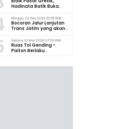
3
Bidik Pasar Gresik,
Hadinata Batik Buka
Gerai di Icon Mall
4
Minggu, 22 Des 2024 20:18 WIB
Bocoran Jalur Lanjutan
Trans Jatim yang akan
Dikembangkan pada
5
2025
Selasa, 10 Mar 2026 07:29 WIB
Ruas Tol Gending -
Paiton Berlaku
Fungsional 14 - 28 Maret
2026