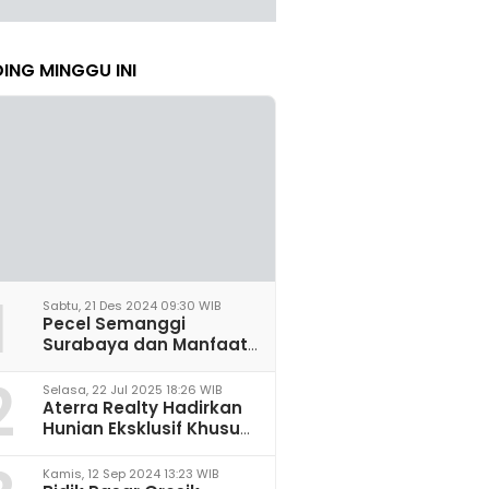
ING MINGGU INI
1
Sabtu, 21 Des 2024 09:30 WIB
Pecel Semanggi
Surabaya dan Manfaat
untuk Kesehatan Sel
2
Saraf
Selasa, 22 Jul 2025 18:26 WIB
Aterra Realty Hadirkan
Hunian Eksklusif Khusus
Perempuan Pertama di
Malang
Kamis, 12 Sep 2024 13:23 WIB