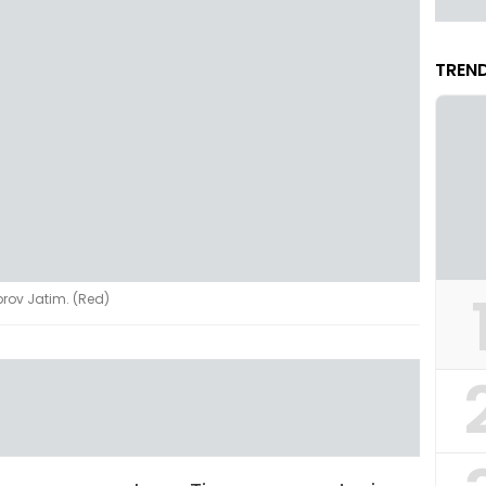
TREND
prov Jatim. (Red)