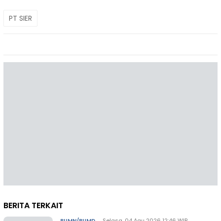
PT SIER
BERITA TERKAIT
BUMN/BUMD
,
Selasa, 04 Agu 2026 12:46 WIB