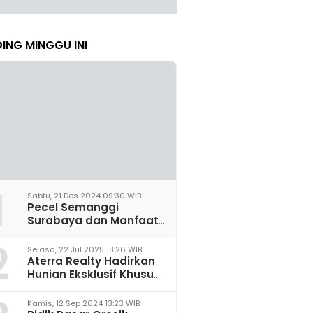
ING MINGGU INI
1
Sabtu, 21 Des 2024 09:30 WIB
Pecel Semanggi
Surabaya dan Manfaat
untuk Kesehatan Sel
2
Saraf
Selasa, 22 Jul 2025 18:26 WIB
Aterra Realty Hadirkan
Hunian Eksklusif Khusus
Perempuan Pertama di
Malang
Kamis, 12 Sep 2024 13:23 WIB