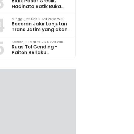
3
Bidik Pasar Gresik,
Hadinata Batik Buka
Gerai di Icon Mall
4
Minggu, 22 Des 2024 20:18 WIB
Bocoran Jalur Lanjutan
Trans Jatim yang akan
Dikembangkan pada
5
2025
Selasa, 10 Mar 2026 07:29 WIB
Ruas Tol Gending -
Paiton Berlaku
Fungsional 14 - 28 Maret
2026