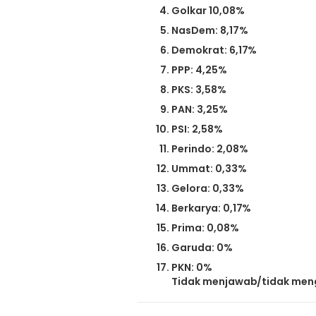
Golkar 10,08%
NasDem: 8,17%
Demokrat: 6,17%
PPP: 4,25%
PKS: 3,58%
PAN: 3,25%
PSI: 2,58%
Perindo: 2,08%
Ummat: 0,33%
Gelora: 0,33%
Berkarya: 0,17%
Prima: 0,08%
Garuda: 0%
PKN: 0%
Tidak menjawab/tidak menge