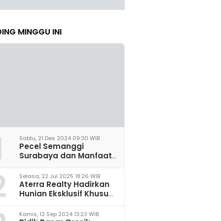
ING MINGGU INI
1
Sabtu, 21 Des 2024 09:30 WIB
Pecel Semanggi
Surabaya dan Manfaat
untuk Kesehatan Sel
2
Saraf
Selasa, 22 Jul 2025 18:26 WIB
Aterra Realty Hadirkan
Hunian Eksklusif Khusus
Perempuan Pertama di
Malang
Kamis, 12 Sep 2024 13:23 WIB