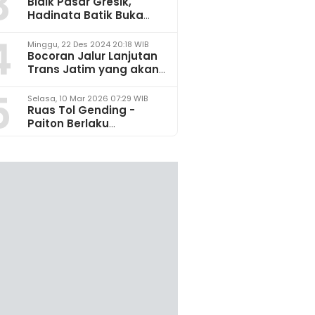
3
Bidik Pasar Gresik,
Hadinata Batik Buka
Gerai di Icon Mall
4
Minggu, 22 Des 2024 20:18 WIB
Bocoran Jalur Lanjutan
Trans Jatim yang akan
Dikembangkan pada
5
2025
Selasa, 10 Mar 2026 07:29 WIB
Ruas Tol Gending -
Paiton Berlaku
Fungsional 14 - 28 Maret
2026