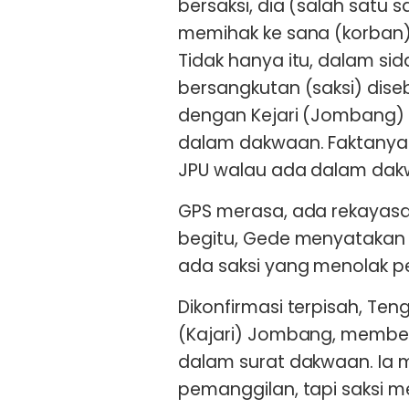
bersaksi, dia (salah satu s
memihak ke sana (korban) 
Tidak hanya itu, dalam si
bersangkutan (saksi) dise
dengan Kejari (Jombang) 
dalam dakwaan. Faktanya 
JPU walau ada dalam dakw
GPS merasa, ada rekayasa 
begitu, Gede menyatakan 
ada saksi yang menolak p
Dikonfirmasi terpisah, Ten
(Kajari) Jombang, membena
dalam surat dakwaan. Ia 
pemanggilan, tapi saksi m