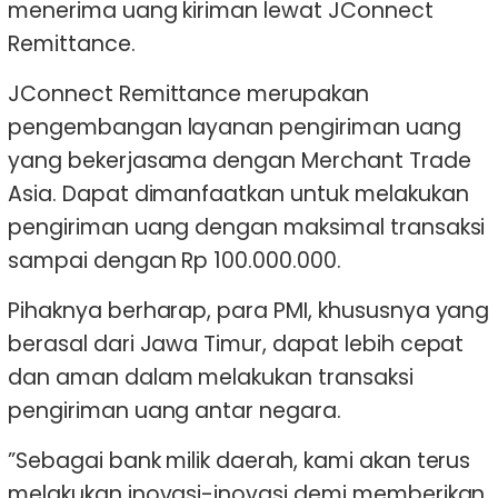
menerima uang kiriman lewat JConnect
Remittance.
JConnect Remittance merupakan
pengembangan layanan pengiriman uang
yang bekerjasama dengan Merchant Trade
Asia. Dapat dimanfaatkan untuk melakukan
pengiriman uang dengan maksimal transaksi
sampai dengan Rp 100.000.000.
Pihaknya berharap, para PMI, khususnya yang
berasal dari Jawa Timur, dapat lebih cepat
dan aman dalam melakukan transaksi
pengiriman uang antar negara.
”Sebagai bank milik daerah, kami akan terus
melakukan inovasi-inovasi demi memberikan