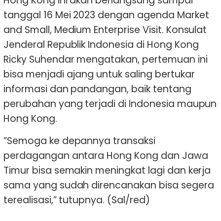
Hong Kong ini akan berlangsung sampai
tanggal 16 Mei 2023 dengan agenda Market
and Small, Medium Enterprise Visit. Konsulat
Jenderal Republik Indonesia di Hong Kong
Ricky Suhendar mengatakan, pertemuan ini
bisa menjadi ajang untuk saling bertukar
informasi dan pandangan, baik tentang
perubahan yang terjadi di Indonesia maupun
Hong Kong.
”Semoga ke depannya transaksi
perdagangan antara Hong Kong dan Jawa
Timur bisa semakin meningkat lagi dan kerja
sama yang sudah direncanakan bisa segera
terealisasi,” tutupnya. (Sal/red)