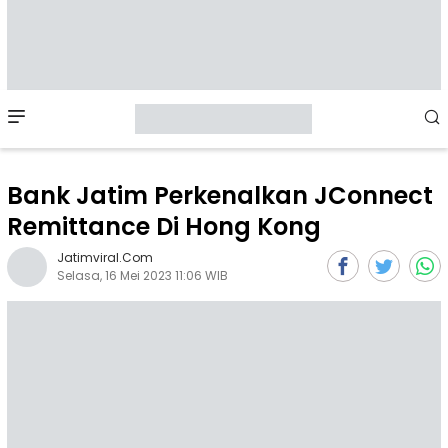
Mobile
Menu
Bank Jatim Perkenalkan JConnect
Remittance Di Hong Kong
Jatimviral.com
Selasa, 16 Mei 2023 11:06 WIB