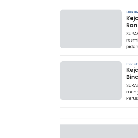
HUKUM
Kej
Ran
SURAB
resm
pidan
PERIS
Kej
Bin
SURAB
meng
Peru