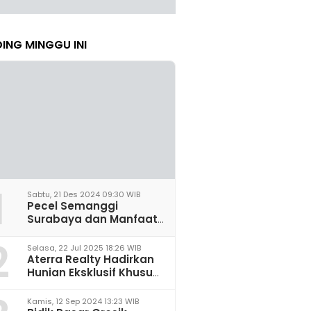
ING MINGGU INI
1
Sabtu, 21 Des 2024 09:30 WIB
Pecel Semanggi
Surabaya dan Manfaat
untuk Kesehatan Sel
2
Saraf
Selasa, 22 Jul 2025 18:26 WIB
Aterra Realty Hadirkan
Hunian Eksklusif Khusus
Perempuan Pertama di
Malang
Kamis, 12 Sep 2024 13:23 WIB