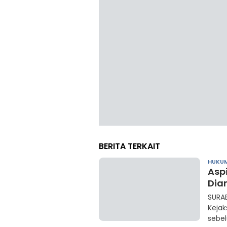
BERITA TERKAIT
HUKUM
Asp
Dia
SURA
Keja
sebe