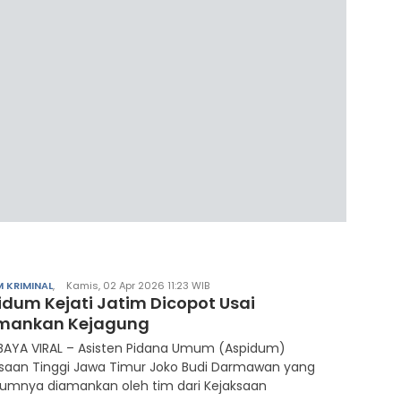
 KRIMINAL
,
Kamis, 02 Apr 2026 11:23 WIB
idum Kejati Jatim Dicopot Usai
mankan Kejagung
BAYA VIRAL – Asisten Pidana Umum (Aspidum)
ksaan Tinggi Jawa Timur Joko Budi Darmawan yang
lumnya diamankan oleh tim dari Kejaksaan