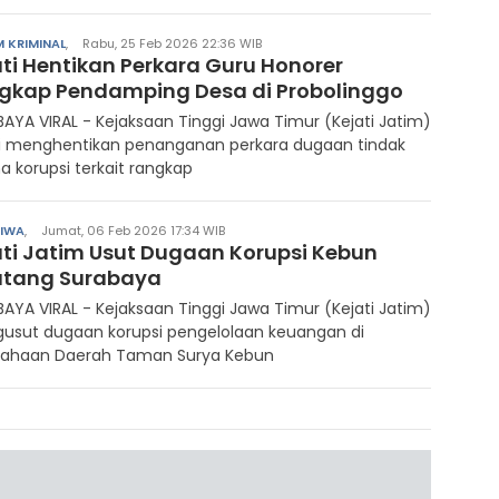
 KRIMINAL
,
Rabu, 25 Feb 2026 22:36 WIB
ati Hentikan Perkara Guru Honorer
gkap Pendamping Desa di Probolinggo
AYA VIRAL - Kejaksaan Tinggi Jawa Timur (Kejati Jatim)
i menghentikan penanganan perkara dugaan tindak
a korupsi terkait rangkap
TIWA
,
Jumat, 06 Feb 2026 17:34 WIB
ati Jatim Usut Dugaan Korupsi Kebun
atang Surabaya
AYA VIRAL - Kejaksaan Tinggi Jawa Timur (Kejati Jatim)
usut dugaan korupsi pengelolaan keuangan di
sahaan Daerah Taman Surya Kebun