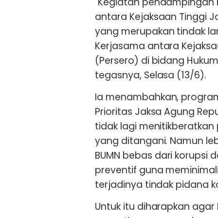
"Kegiatan pendampingan h
antara Kejaksaan Tinggi J
yang merupakan tindak la
Kerjasama antara Kejaksa
(Persero) di bidang Huku
tegasnya, Selasa (13/6).
Ia menambahkan, program 
Prioritas Jaksa Agung Re
tidak lagi menitikberatka
yang ditangani. Namun le
BUMN bebas dari korupsi
preventif guna meminimalis
terjadinya tindak pidana k
Untuk itu diharapkan agar 