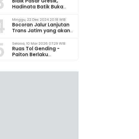
3
Bidik Pasar Gresik,
Hadinata Batik Buka
Gerai di Icon Mall
4
Minggu, 22 Des 2024 20:18 WIB
Bocoran Jalur Lanjutan
Trans Jatim yang akan
Dikembangkan pada
5
2025
Selasa, 10 Mar 2026 07:29 WIB
Ruas Tol Gending -
Paiton Berlaku
Fungsional 14 - 28 Maret
2026