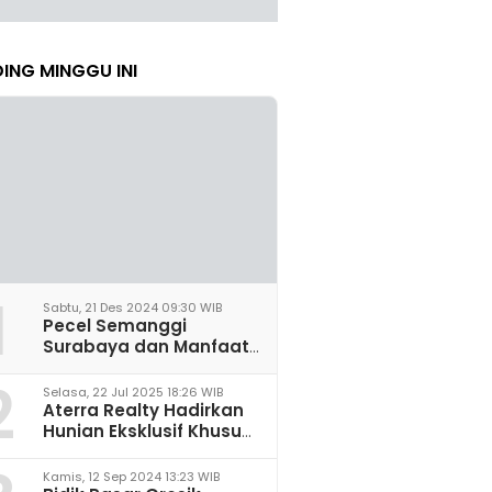
ING MINGGU INI
1
Sabtu, 21 Des 2024 09:30 WIB
Pecel Semanggi
Surabaya dan Manfaat
untuk Kesehatan Sel
2
Saraf
Selasa, 22 Jul 2025 18:26 WIB
Aterra Realty Hadirkan
Hunian Eksklusif Khusus
Perempuan Pertama di
Malang
Kamis, 12 Sep 2024 13:23 WIB