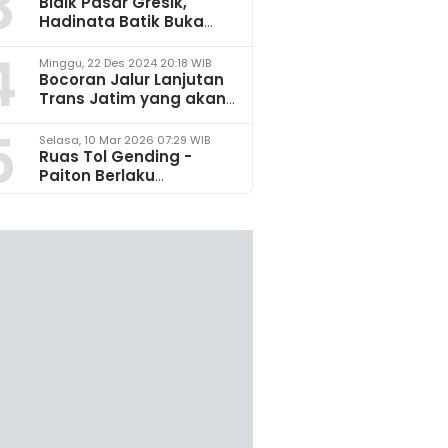
3
Bidik Pasar Gresik,
Hadinata Batik Buka
Gerai di Icon Mall
4
Minggu, 22 Des 2024 20:18 WIB
Bocoran Jalur Lanjutan
Trans Jatim yang akan
Dikembangkan pada
5
2025
Selasa, 10 Mar 2026 07:29 WIB
Ruas Tol Gending -
Paiton Berlaku
Fungsional 14 - 28 Maret
2026