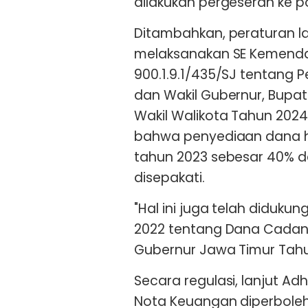
dilakukan pergeseran ke po
Ditambahkan, peraturan l
melaksanakan SE Kemendag
900.1.9.1/435/SJ tentang
dan Wakil Gubernur, Bupat
Wakil Walikota Tahun 202
bahwa penyediaan dana h
tahun 2023 sebesar 40% d
disepakati.
"Hal ini juga telah diduk
2022 tentang Dana Cadang
Gubernur Jawa Timur Tahu
Secara regulasi, lanjut A
Nota Keuangan diperboleh