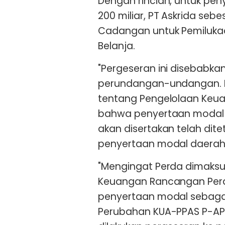
Dengan rincian, untuk pen
200 miliar, PT Askrida seb
Cadangan untuk Pemilukada
Belanja.
"Pergeseran ini disebabka
perundangan-undangan. Be
tentang Pengelolaan Keua
bahwa penyertaan modal d
akan disertakan telah di
penyertaan modal daerah 
"Mengingat Perda dimaks
Keuangan Rancangan Perd
penyertaan modal sebag
Perubahan KUA-PPAS P-APB