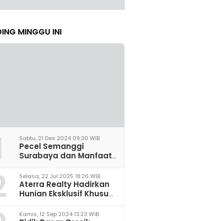
ING MINGGU INI
1
Sabtu, 21 Des 2024 09:30 WIB
Pecel Semanggi
Surabaya dan Manfaat
untuk Kesehatan Sel
2
Saraf
Selasa, 22 Jul 2025 18:26 WIB
Aterra Realty Hadirkan
Hunian Eksklusif Khusus
Perempuan Pertama di
Malang
Kamis, 12 Sep 2024 13:23 WIB