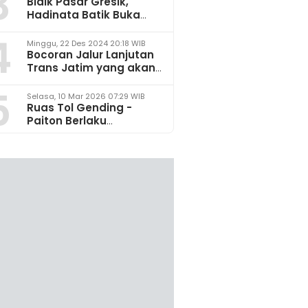
3
Bidik Pasar Gresik,
Hadinata Batik Buka
Gerai di Icon Mall
4
Minggu, 22 Des 2024 20:18 WIB
Bocoran Jalur Lanjutan
Trans Jatim yang akan
Dikembangkan pada
5
2025
Selasa, 10 Mar 2026 07:29 WIB
Ruas Tol Gending -
Paiton Berlaku
Fungsional 14 - 28 Maret
2026