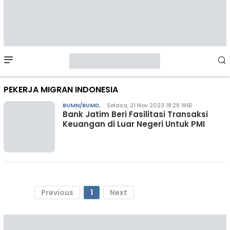
Mobile
Menu
PEKERJA MIGRAN INDONESIA
BUMN/BUMD
,
Selasa, 21 Nov 2023 18:28 WIB
Bank Jatim Beri Fasilitasi Transaksi
Keuangan di Luar Negeri Untuk PMI
Previous
1
Next