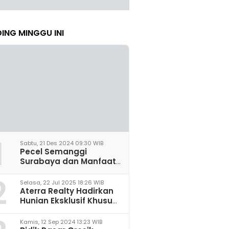
ING MINGGU INI
1
Sabtu, 21 Des 2024 09:30 WIB
Pecel Semanggi
Surabaya dan Manfaat
untuk Kesehatan Sel
2
Saraf
Selasa, 22 Jul 2025 18:26 WIB
Aterra Realty Hadirkan
Hunian Eksklusif Khusus
Perempuan Pertama di
Malang
Kamis, 12 Sep 2024 13:23 WIB