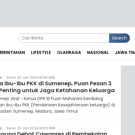
Search
EMERINTAHAN
LIFESTYLE
OLAHRAGA
NASIONAL
JAWA TI
K
,
Senin, 22 Jan 2024 19:30 WIB
a Ibu-ibu PKK di Sumenep, Puan Pesan 3
 Penting untuk Jaga Ketahanan Keluarga
ep Viral - Ketua DPR RI Puan Maharani berdialog
n ibu-ibu PKK (Pembinaan Kesejahteraan keluarga) di
paten Sumenep, Madura, Jawa Timur.
K
,
Senin, 22 Jan 2024 19:00 WIB
ggung Debat Cawapres di Pembekalan