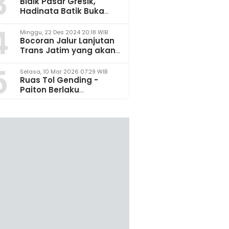
3
Bidik Pasar Gresik,
Hadinata Batik Buka
Gerai di Icon Mall
4
Minggu, 22 Des 2024 20:18 WIB
Bocoran Jalur Lanjutan
Trans Jatim yang akan
Dikembangkan pada
5
2025
Selasa, 10 Mar 2026 07:29 WIB
Ruas Tol Gending -
Paiton Berlaku
Fungsional 14 - 28 Maret
2026