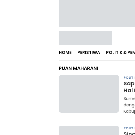
HOME
PERISTIWA
POLITIK & P
PUAN MAHARANI
POLITI
Sap
Hal
Sumen
denga
Kabu
POLITI
Sin