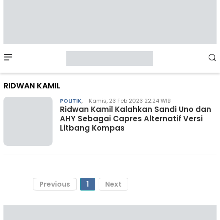
Mobile
Menu
RIDWAN KAMIL
POLITIK
,
Kamis, 23 Feb 2023 22:24 WIB
Ridwan Kamil Kalahkan Sandi Uno dan
AHY Sebagai Capres Alternatif Versi
Litbang Kompas
Previous
1
Next