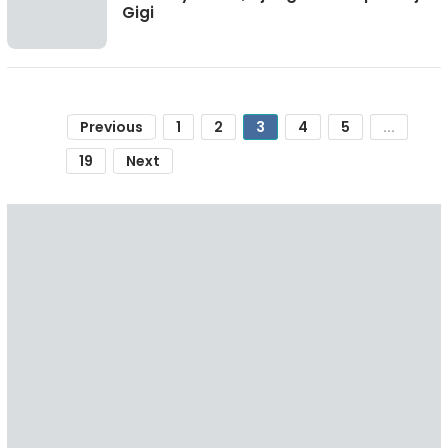
Gigi
Previous
1
2
3
4
5
...
19
Next