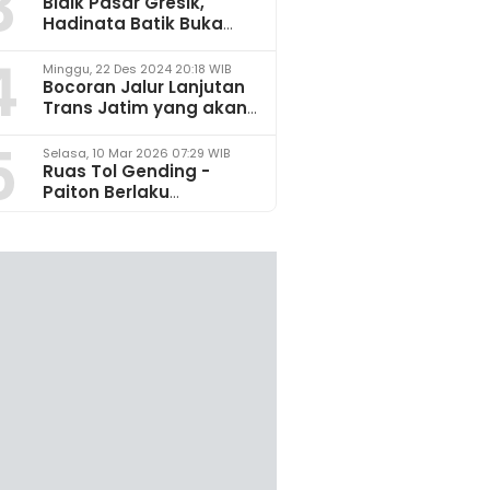
3
Bidik Pasar Gresik,
Hadinata Batik Buka
Gerai di Icon Mall
4
Minggu, 22 Des 2024 20:18 WIB
Bocoran Jalur Lanjutan
Trans Jatim yang akan
Dikembangkan pada
5
2025
Selasa, 10 Mar 2026 07:29 WIB
Ruas Tol Gending -
Paiton Berlaku
Fungsional 14 - 28 Maret
2026