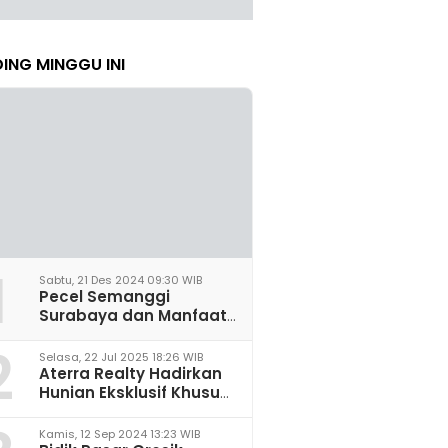
ING MINGGU INI
1
Sabtu, 21 Des 2024 09:30 WIB
Pecel Semanggi
Surabaya dan Manfaat
untuk Kesehatan Sel
2
Saraf
Selasa, 22 Jul 2025 18:26 WIB
Aterra Realty Hadirkan
Hunian Eksklusif Khusus
Perempuan Pertama di
Malang
Kamis, 12 Sep 2024 13:23 WIB