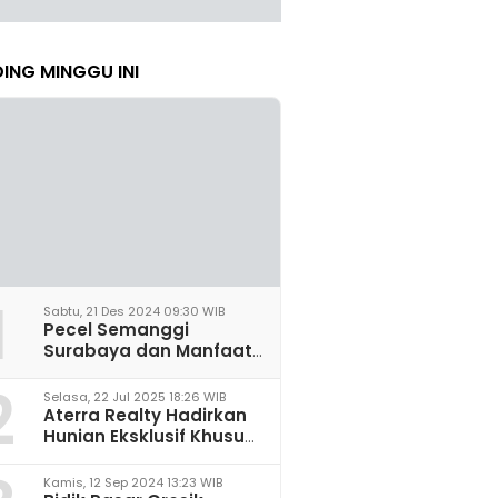
ING MINGGU INI
1
Sabtu, 21 Des 2024 09:30 WIB
Pecel Semanggi
Surabaya dan Manfaat
untuk Kesehatan Sel
2
Saraf
Selasa, 22 Jul 2025 18:26 WIB
Aterra Realty Hadirkan
Hunian Eksklusif Khusus
Perempuan Pertama di
Malang
Kamis, 12 Sep 2024 13:23 WIB