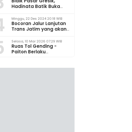
3
Bidik Pasar Gresik,
Hadinata Batik Buka
Gerai di Icon Mall
4
Minggu, 22 Des 2024 20:18 WIB
Bocoran Jalur Lanjutan
Trans Jatim yang akan
Dikembangkan pada
5
2025
Selasa, 10 Mar 2026 07:29 WIB
Ruas Tol Gending -
Paiton Berlaku
Fungsional 14 - 28 Maret
2026