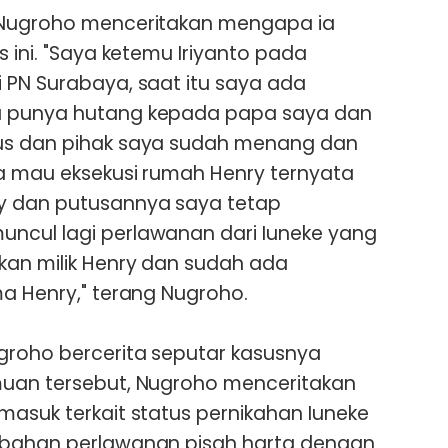
 Nugroho menceritakan mengapa ia
s ini. "Saya ketemu Iriyanto pada
 PN Surabaya, saat itu saya ada
a punya hutang kepada papa saya dan
us dan pihak saya sudah menang dan
ya mau eksekusi rumah Henry ternyata
y dan putusannya saya tetap
ncul lagi perlawanan dari Iuneke yang
kan milik Henry dan sudah ada
ma Henry," terang Nugroho.
groho bercerita seputar kasusnya
muan tersebut, Nugroho menceritakan
masuk terkait status pernikahan Iuneke
 bahan perlawanan pisah harta dengan