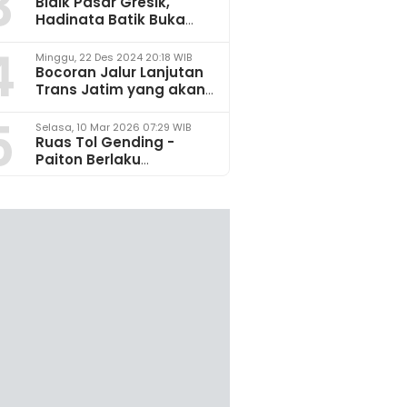
3
Bidik Pasar Gresik,
Hadinata Batik Buka
Gerai di Icon Mall
4
Minggu, 22 Des 2024 20:18 WIB
Bocoran Jalur Lanjutan
Trans Jatim yang akan
Dikembangkan pada
5
2025
Selasa, 10 Mar 2026 07:29 WIB
Ruas Tol Gending -
Paiton Berlaku
Fungsional 14 - 28 Maret
2026