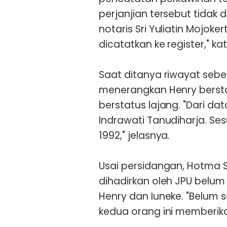
perjanjian tersebut tidak d
notaris Sri Yuliatin Mojoke
dicatatkan ke register," ka
Saat ditanya riwayat sebe
menerangkan Henry bersta
berstatus lajang. "Dari da
Indrawati Tanudiharja. Se
1992," jelasnya.
Usai persidangan, Hotma 
dihadirkan oleh JPU belu
Henry dan Iuneke. "Belu
kedua orang ini memberik