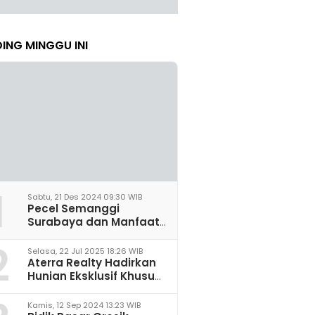
ING MINGGU INI
1
Sabtu, 21 Des 2024 09:30 WIB
Pecel Semanggi
Surabaya dan Manfaat
untuk Kesehatan Sel
2
Saraf
Selasa, 22 Jul 2025 18:26 WIB
Aterra Realty Hadirkan
Hunian Eksklusif Khusus
Perempuan Pertama di
Malang
Kamis, 12 Sep 2024 13:23 WIB