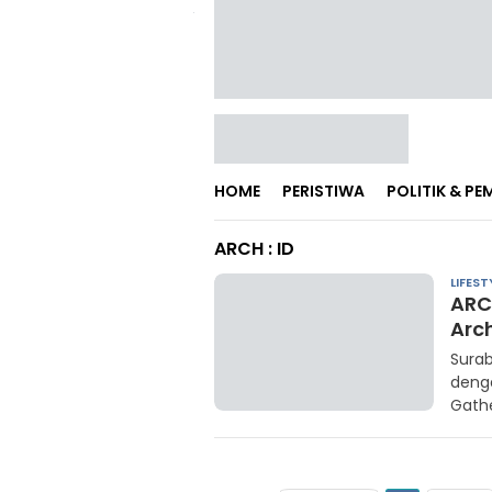
HOME
PERISTIWA
POLITIK & P
ARCH : ID
LIFEST
ARC
Arc
Surab
denga
Gathe