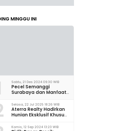
ING MINGGU INI
1
Sabtu, 21 Des 2024 09:30 WIB
Pecel Semanggi
Surabaya dan Manfaat
untuk Kesehatan Sel
2
Saraf
Selasa, 22 Jul 2025 18:26 WIB
Aterra Realty Hadirkan
Hunian Eksklusif Khusus
Perempuan Pertama di
Malang
Kamis, 12 Sep 2024 13:23 WIB