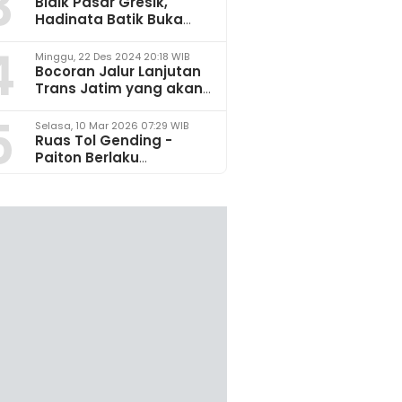
3
Bidik Pasar Gresik,
Hadinata Batik Buka
Gerai di Icon Mall
4
Minggu, 22 Des 2024 20:18 WIB
Bocoran Jalur Lanjutan
Trans Jatim yang akan
Dikembangkan pada
5
2025
Selasa, 10 Mar 2026 07:29 WIB
Ruas Tol Gending -
Paiton Berlaku
Fungsional 14 - 28 Maret
2026