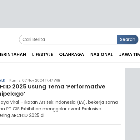
Search
EMERINTAHAN
LIFESTYLE
OLAHRAGA
NASIONAL
JAWA TI
YLE
,
Kamis, 07 Nov 2024 17:47 WIB
H:ID 2025 Usung Tema ‘Performative
hipelago’
aya Viral – Ikatan Arsitek Indonesia (IAI), bekerja sama
n PT CIS Exhibition menggelar event Exclusive
ring ARCH:ID 2025 di