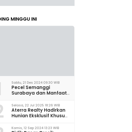
ING MINGGU INI
1
Sabtu, 21 Des 2024 09:30 WIB
Pecel Semanggi
Surabaya dan Manfaat
untuk Kesehatan Sel
2
Saraf
Selasa, 22 Jul 2025 18:26 WIB
Aterra Realty Hadirkan
Hunian Eksklusif Khusus
Perempuan Pertama di
Malang
Kamis, 12 Sep 2024 13:23 WIB