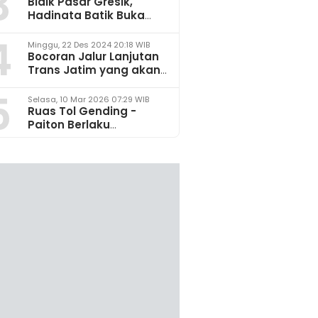
3
Bidik Pasar Gresik,
Hadinata Batik Buka
Gerai di Icon Mall
4
Minggu, 22 Des 2024 20:18 WIB
Bocoran Jalur Lanjutan
Trans Jatim yang akan
Dikembangkan pada
5
2025
Selasa, 10 Mar 2026 07:29 WIB
Ruas Tol Gending -
Paiton Berlaku
Fungsional 14 - 28 Maret
2026