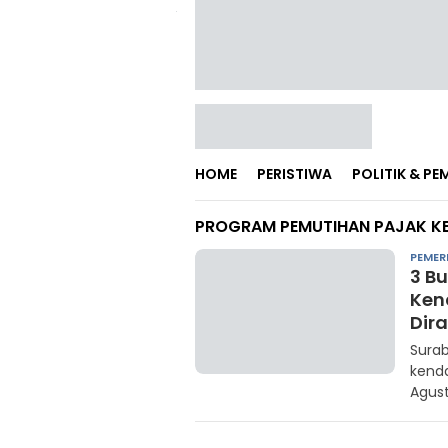
HOME
PERISTIWA
POLITIK & P
PROGRAM PEMUTIHAN PAJAK K
PEMER
3 B
Ken
Dir
Surab
kenda
Agust