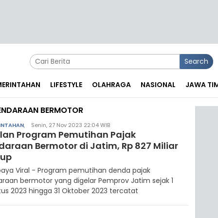
Search
EMERINTAHAN
LIFESTYLE
OLAHRAGA
NASIONAL
JAWA TI
ENDARAAN BERMOTOR
INTAHAN
,
Senin, 27 Nov 2023 22:04 WIB
ulan Program Pemutihan Pajak
daraan Bermotor di Jatim, Rp 827 Miliar
aup
aya Viral - Program pemutihan denda pajak
raan bermotor yang digelar Pemprov Jatim sejak 1
us 2023 hingga 31 Oktober 2023 tercatat