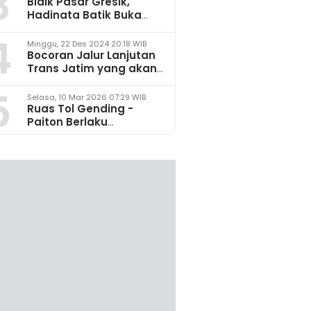
3
Bidik Pasar Gresik,
Hadinata Batik Buka
Gerai di Icon Mall
4
Minggu, 22 Des 2024 20:18 WIB
Bocoran Jalur Lanjutan
Trans Jatim yang akan
Dikembangkan pada
5
2025
Selasa, 10 Mar 2026 07:29 WIB
Ruas Tol Gending -
Paiton Berlaku
Fungsional 14 - 28 Maret
2026