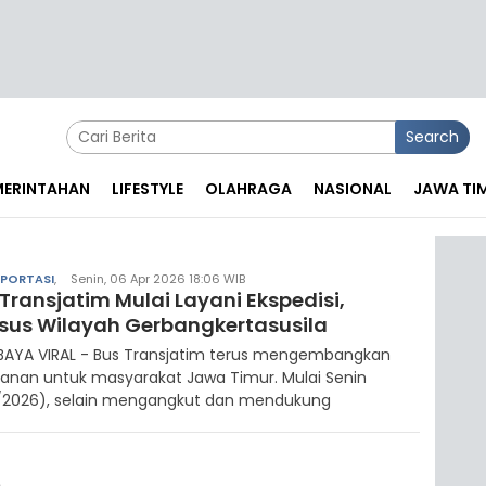
Search
EMERINTAHAN
LIFESTYLE
OLAHRAGA
NASIONAL
JAWA TI
PORTASI
,
Senin, 06 Apr 2026 18:06 WIB
Transjatim Mulai Layani Ekspedisi,
sus Wilayah Gerbangkertasusila
BAYA VIRAL - Bus Transjatim terus mengembangkan
anan untuk masyarakat Jawa Timur. Mulai Senin
/2026), selain mengangkut dan mendukung