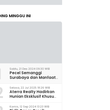
ING MINGGU INI
1
Sabtu, 21 Des 2024 09:30 WIB
Pecel Semanggi
Surabaya dan Manfaat
untuk Kesehatan Sel
2
Saraf
Selasa, 22 Jul 2025 18:26 WIB
Aterra Realty Hadirkan
Hunian Eksklusif Khusus
Perempuan Pertama di
Malang
Kamis, 12 Sep 2024 13:23 WIB