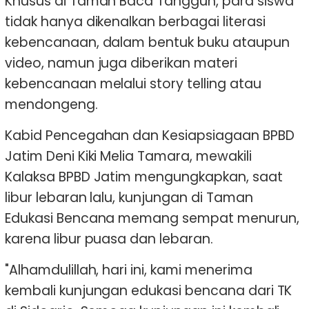
Khusus di Taman Baca Tangguh, para siswa
tidak hanya dikenalkan berbagai literasi
kebencanaan, dalam bentuk buku ataupun
video, namun juga diberikan materi
kebencanaan melalui story telling atau
mendongeng.
Kabid Pencegahan dan Kesiapsiagaan BPBD
Jatim Deni Kiki Melia Tamara, mewakili
Kalaksa BPBD Jatim mengungkapkan, saat
libur lebaran lalu, kunjungan di Taman
Edukasi Bencana memang sempat menurun,
karena libur puasa dan lebaran.
"Alhamdulillah, hari ini, kami menerima
kembali kunjungan edukasi bencana dari TK