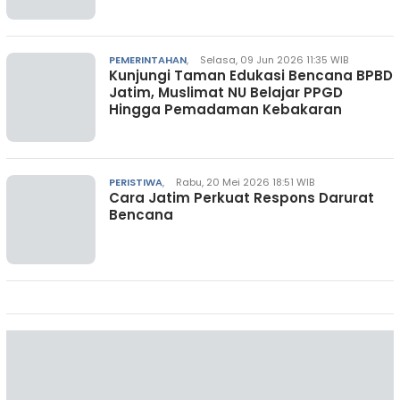
PEMERINTAHAN
,
Selasa, 09 Jun 2026 11:35 WIB
Kunjungi Taman Edukasi Bencana BPBD
Jatim, Muslimat NU Belajar PPGD
Hingga Pemadaman Kebakaran
PERISTIWA
,
Rabu, 20 Mei 2026 18:51 WIB
Cara Jatim Perkuat Respons Darurat
Bencana