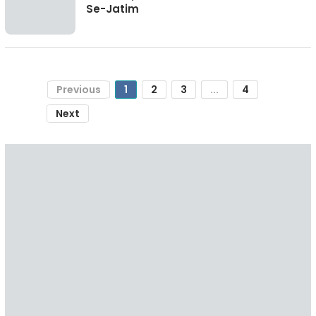
Se-Jatim
Previous
1
2
3
...
4
Next